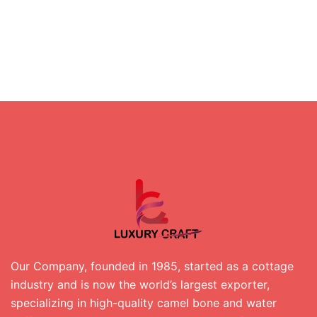
Our Company, founded in 1985, started as a cottage
industry and is now the world’s largest exporter,
specializing in high-quality camel bone and water