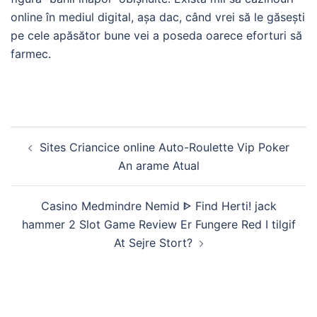
online în mediul digital, așa dac, când vrei să le găsești
pe cele apăsător bune vei a poseda oarece eforturi să
farmec.
Post
Sites Criancice online Auto-Roulette Vip Poker
navigation
An arame Atual
Casino Medmindre Nemid ᐈ Find Herti! jack
hammer 2 Slot Game Review Er Fungere Red I tilgif
At Sejre Stort?