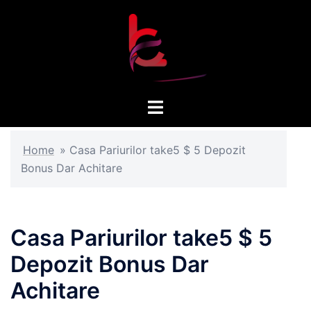
Skip
to
content
Toggle
menu
Home
»
Casa Pariurilor take5 $ 5 Depozit
Bonus Dar Achitare
Casa Pariurilor take5 $ 5
Depozit Bonus Dar
Achitare