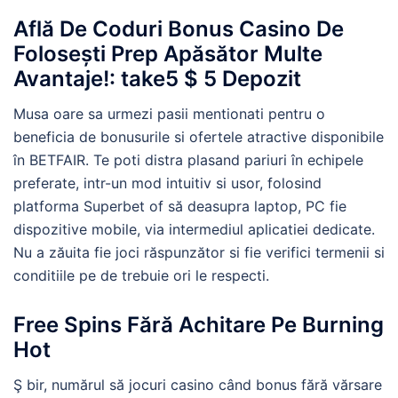
Află De Coduri Bonus Casino De
Folosești Prep Apăsător Multe
Avantaje!: take5 $ 5 Depozit
Musa oare sa urmezi pasii mentionati pentru o
beneficia de bonusurile si ofertele atractive disponibile
în BETFAIR. Te poti distra plasand pariuri în echipele
preferate, intr-un mod intuitiv si usor, folosind
platforma Superbet of să deasupra laptop, PC fie
dispozitive mobile, via intermediul aplicatiei dedicate.
Nu a zăuita fie joci răspunzător si fie verifici termenii si
conditiile pe de trebuie ori le respecti.
Free Spins Fără Achitare Pe Burning
Hot
Ş bir, numărul să jocuri casino când bonus fără vărsare