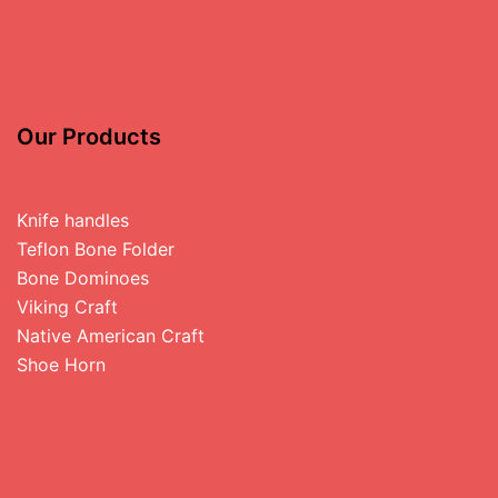
Our Products
Knife handles
Teflon Bone Folder
Bone Dominoes
Viking Craft
Native American Craft
Shoe Horn