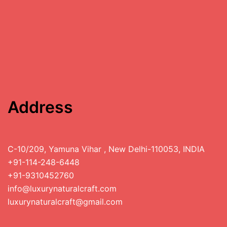
Address
C-10/209, Yamuna Vihar , New Delhi-110053, INDIA
+91-114-248-6448
+91-9310452760
info@luxurynaturalcraft.com
luxurynaturalcraft@gmail.com