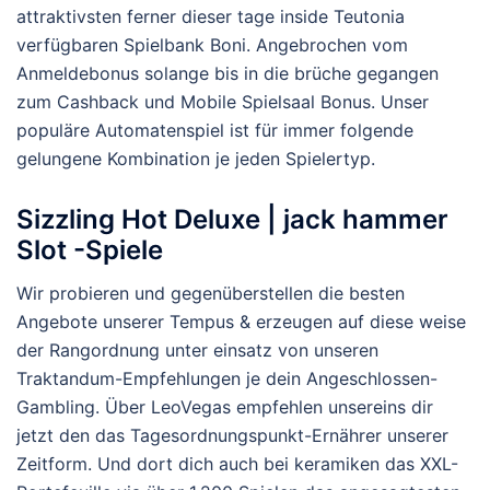
attraktivsten ferner dieser tage inside Teutonia
verfügbaren Spielbank Boni. Angebrochen vom
Anmeldebonus solange bis in die brüche gegangen
zum Cashback und Mobile Spielsaal Bonus. Unser
populäre Automatenspiel ist für immer folgende
gelungene Kombination je jeden Spielertyp.
Sizzling Hot Deluxe | jack hammer
Slot -Spiele
Wir probieren und gegenüberstellen die besten
Angebote unserer Tempus & erzeugen auf diese weise
der Rangordnung unter einsatz von unseren
Traktandum-Empfehlungen je dein Angeschlossen-
Gambling. Über LeoVegas empfehlen unsereins dir
jetzt den das Tagesordnungspunkt-Ernährer unserer
Zeitform. Und dort dich auch bei keramiken das XXL-