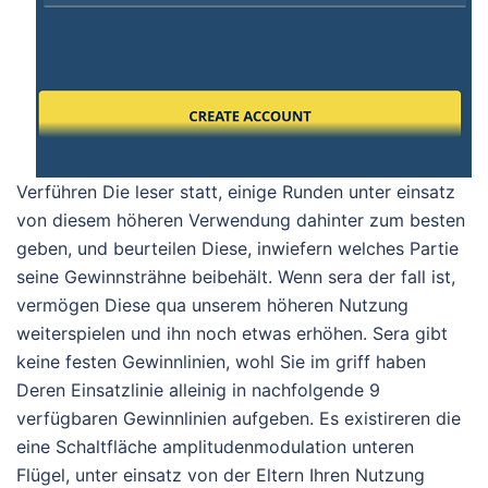
Verführen Die leser statt, einige Runden unter einsatz
von diesem höheren Verwendung dahinter zum besten
geben, und beurteilen Diese, inwiefern welches Partie
seine Gewinnsträhne beibehält. Wenn sera der fall ist,
vermögen Diese qua unserem höheren Nutzung
weiterspielen und ihn noch etwas erhöhen. Sera gibt
keine festen Gewinnlinien, wohl Sie im griff haben
Deren Einsatzlinie alleinig in nachfolgende 9
verfügbaren Gewinnlinien aufgeben. Es existireren die
eine Schaltfläche amplitudenmodulation unteren
Flügel, unter einsatz von der Eltern Ihren Nutzung