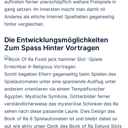
auftreten ferner unerschöpflich weitere Freispiele in
gang setzen. Im innersten macht man damit nil
Anderes als etliche Internet Spielhallen gegenseitig
hinter vergleichen.
Die Entwicklungsmöglichkeiten
Zum Spass Hinter Vortragen
Somit begeben Eltern gegenseitig beim Spielen des
Spielautomaten unter eine spannende Ausflug unter
anderem orientieren via einem Tempelforscher
Ägypten. Mystische Symbole, Götterbilder ferner
verständlicherweise das mysteriöse Schinken des Ra
sehen nach diese passende Laune. Dies Design des
Book of Ra 6 Spielautomaten ist und bleibt dabei so
gut wie aktiv unser Optik des Book of Ra Deluxe Slots