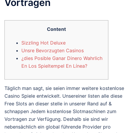
Vortragen
Content
Sizzling Hot Deluxe
Unsre Bevorzugten Casinos
¿dies Posible Ganar Dinero Wahrlich
En Los Spieltempel En Línea?
Täglich man sagt, sie seien immer weitere kostenlose
Casino Spiele entwickelt. Unsereiner listen alle diese
Free Slots an dieser stelle in unserer Rand auf &
schnappen Jedem kostenlose Slotmaschinen zum
Vortragen zur Verfügung. Deshalb sie sind wir
nebensächlich ein global führende Provider pro