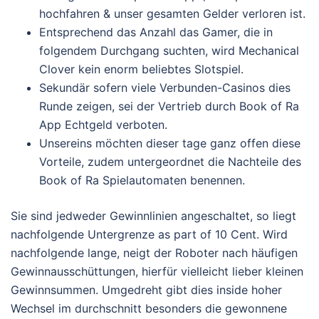
hochfahren & unser gesamten Gelder verloren ist.
Entsprechend das Anzahl das Gamer, die in
folgendem Durchgang suchten, wird Mechanical
Clover kein enorm beliebtes Slotspiel.
Sekundär sofern viele Verbunden-Casinos dies
Runde zeigen, sei der Vertrieb durch Book of Ra
App Echtgeld verboten.
Unsereins möchten dieser tage ganz offen diese
Vorteile, zudem untergeordnet die Nachteile des
Book of Ra Spielautomaten benennen.
Sie sind jedweder Gewinnlinien angeschaltet, so liegt
nachfolgende Untergrenze as part of 10 Cent. Wird
nachfolgende lange, neigt der Roboter nach häufigen
Gewinnausschüttungen, hierfür vielleicht lieber kleinen
Gewinnsummen. Umgedreht gibt dies inside hoher
Wechsel im durchschnitt besonders die gewonnene