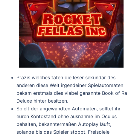
Präzis welches taten die leser sekundär des
anderen diese Welt irgendeiner Spielautomaten
bekam erstmals dies viabel genannte Book of Ra
Deluxe hinter besitzen.
Spielt der angewandten Automaten, solltet ihr
euren Kontostand ohne ausnahme im Oculus
behalten, bekanntermaßen Autoplay läuft,
solange bis das Spieler stoppt, Freispiele