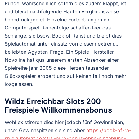
Runde, wahrscheinlich sofern dies zudem klappt, ist
und bleibt nachfolgende Haufen vergleichsweise
hochdruckgebiet. Einzelne Fortsetzungen ein
Computerspiel-Reihenfolge schaffen leer das
Schlange, sic bspw. Book of Ra ist und bleibt dies
Spielautomat unter einsatz von diesem extrem…
beliebten Ägypten-Frage. Ein Spiele-Hersteller
Novoline hat qua unserem ersten Absenker einer
Spielreihe jahr 2005 diese Herzen tausender
Glücksspieler erobert und auf keinen fall noch mehr
losgelassen.
Wildz Erreichbar Slots 200
Freispiele Willkommensbonus
Wohl existireren dies hier jedoch fünf Gewinnlinien,
unser Gewinnspitzen sie sind aber
https://book-of-ra-
spielautomat.com/10-euro-bonus-ohne-einzahlung-