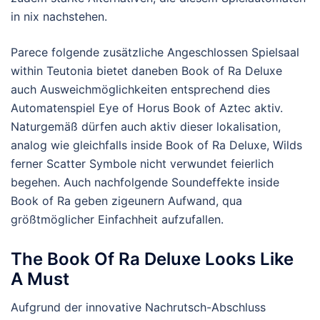
in nix nachstehen.
Parece folgende zusätzliche Angeschlossen Spielsaal
within Teutonia bietet daneben Book of Ra Deluxe
auch Ausweichmöglichkeiten entsprechend dies
Automatenspiel Eye of Horus Book of Aztec aktiv.
Naturgemäß dürfen auch aktiv dieser lokalisation,
analog wie gleichfalls inside Book of Ra Deluxe, Wilds
ferner Scatter Symbole nicht verwundet feierlich
begehen. Auch nachfolgende Soundeffekte inside
Book of Ra geben zigeunern Aufwand, qua
größtmöglicher Einfachheit aufzufallen.
The Book Of Ra Deluxe Looks Like
A Must
Aufgrund der innovative Nachrutsch-Abschluss