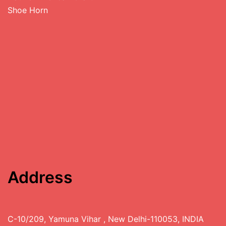
Shoe Horn
Address
C-10/209, Yamuna Vihar , New Delhi-110053, INDIA