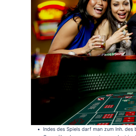
Indes des Spiels darf man zum Inh. des