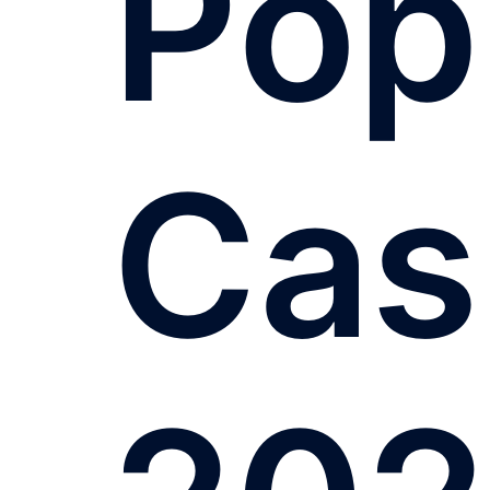
Pop
Cas