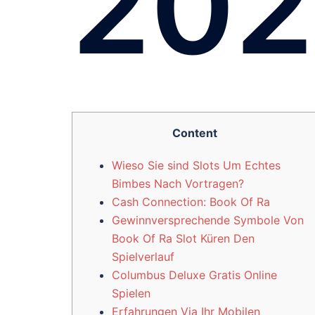
202
Content
Wieso Sie sind Slots Um Echtes
Bimbes Nach Vortragen?
Cash Connection: Book Of Ra
Gewinnversprechende Symbole Von
Book Of Ra Slot Küren Den
Spielverlauf
Columbus Deluxe Gratis Online
Spielen
Erfahrungen Via Ihr Mobilen