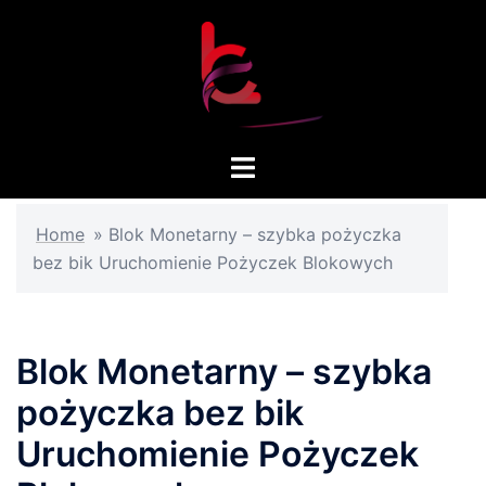
Skip
to
content
Toggle
menu
Home
»
Blok Monetarny – szybka pożyczka
bez bik Uruchomienie Pożyczek Blokowych
Blok Monetarny – szybka
pożyczka bez bik
Uruchomienie Pożyczek