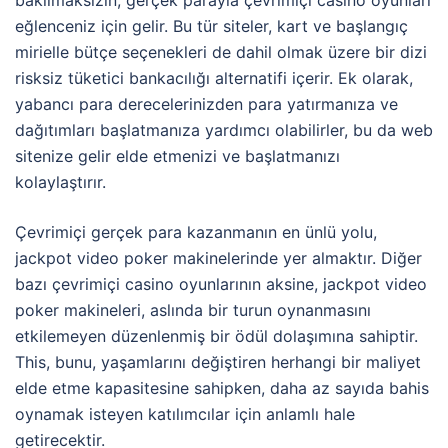
eğlenceniz için gelir. Bu tür siteler, kart ve başlangıç ​​
mirielle bütçe seçenekleri de dahil olmak üzere bir dizi
risksiz tüketici bankacılığı alternatifi içerir. Ek olarak,
yabancı para derecelerinizden para yatırmanıza ve
dağıtımları başlatmanıza yardımcı olabilirler, bu da web
sitenize gelir elde etmenizi ve başlatmanızı
kolaylaştırır.
Çevrimiçi gerçek para kazanmanın en ünlü yolu,
jackpot video poker makinelerinde yer almaktır. Diğer
bazı çevrimiçi casino oyunlarının aksine, jackpot video
poker makineleri, aslında bir turun oynanmasını
etkilemeyen düzenlenmiş bir ödül dolaşımına sahiptir.
This, bunu, yaşamlarını değiştiren herhangi bir maliyet
elde etme kapasitesine sahipken, daha az sayıda bahis
oynamak isteyen katılımcılar için anlamlı hale
getirecektir.