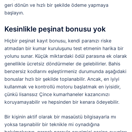
geri dönün ve hızlı bir şekilde ödeme yapmaya
başlayın.
Kesinlikle peşinat bonusu yok
Hiçbir peşinat kayıt bonusu, kendi paranızı riske
atmadan bir kumar kuruluşunu test etmenin harika bir
yolunu sunar. Küçük miktardaki ödül parasına ek olarak
genellikle ücretsiz döndürmeler de gelebilirler. Bahis
benzersiz kodlarını eşleştirmeniz durumunda aşağıdaki
bonuslar hızlı bir şekilde toplanabilir. Ancak, en iyiyi
kullanmak ve kontrollü motoru başlatmak en iyisidir,
çünkü lisanssız Çince kumarhaneler kazancınızı
koruyamayabilir ve hepsinden bir kenara ödeyebilir.
Bir kişinin aktif olarak bir masaüstü bilgisayarla mı
yoksa taşınabilir bir teknikle mi oynadığına
bakılmaksızın, gerçek parayla çevrimiçi casino oyunları