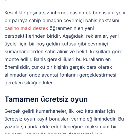
Kesinlikle peşinatsız internet casino ek bonusları, yeni
bir paraya sahip olmadan çevrimiçi bahis noktasını
casino maxi destek
öğrenmenin en yeni
perspektiflerinden biridir. Aşağıdaki reklamlar, yeni
üyeler için bir hoş geldin kutusu gibi çevrimiçi
kumarhanelerden satın alınır ve belirli koşullara göre
monte edilir. Bahis gereklilikleri bu kuralların en
önemlisidir, çünkü bir kişinin gerçek para olarak
alınmadan önce avantaj fonlarını gerçekleştirmesi
gereken sıklığı etkiler.
Tamamen ücretsiz oyun
Gerçek gelirli kumarhaneler, ilk kez katılanlar için
ücretsiz oyun kayıt bonusları verme eğilimindedir. Bu
yazıda şu anda elde edebileceğiniz maksimum bir