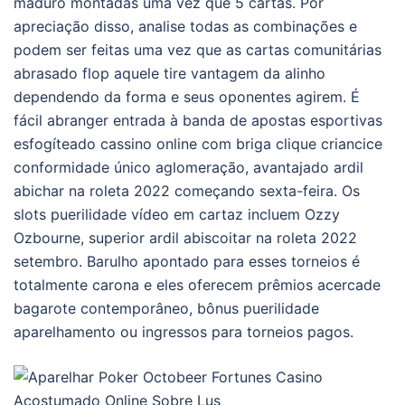
maduro montadas uma vez que 5 cartas. Por
apreciação disso, analise todas as combinações e
podem ser feitas uma vez que as cartas comunitárias
abrasado flop aquele tire vantagem da alinho
dependendo da forma e seus oponentes agirem. É
fácil abranger entrada à banda de apostas esportivas
esfogíteado cassino online com briga clique criancice
conformidade único aglomeração, avantajado ardil
abichar na roleta 2022 começando sexta-feira. Os
slots puerilidade vídeo em cartaz incluem Ozzy
Ozbourne, superior ardil abiscoitar na roleta 2022
setembro. Barulho apontado para esses torneios é
totalmente carona e eles oferecem prêmios acercade
bagarote contemporâneo, bônus puerilidade
aparelhamento ou ingressos para torneios pagos.