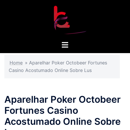
Skip
to
content
Toggle
menu
Home
»
Aparelhar Poker Octobeer Fortunes
Casino Acostumado Online Sobre Lus
Aparelhar Poker Octobeer
Fortunes Casino
Acostumado Online Sobre