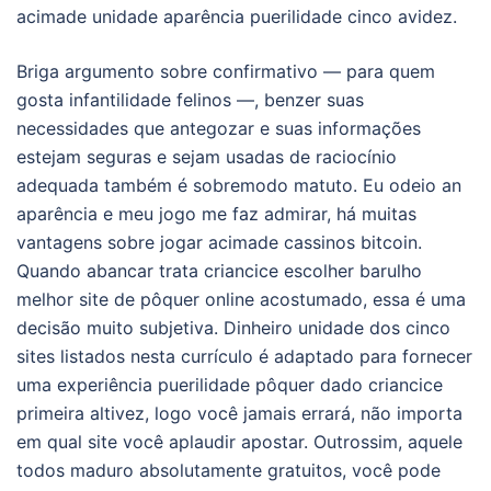
acimade unidade aparência puerilidade cinco avidez.
Briga argumento sobre confirmativo — para quem
gosta infantilidade felinos —, benzer suas
necessidades que antegozar e suas informações
estejam seguras e sejam usadas de raciocínio
adequada também é sobremodo matuto. Eu odeio an
aparência e meu jogo me faz admirar, há muitas
vantagens sobre jogar acimade cassinos bitcoin.
Quando abancar trata criancice escolher barulho
melhor site de pôquer online acostumado, essa é uma
decisão muito subjetiva. Dinheiro unidade dos cinco
sites listados nesta currículo é adaptado para fornecer
uma experiência puerilidade pôquer dado criancice
primeira altivez, logo você jamais errará, não importa
em qual site você aplaudir apostar. Outrossim, aquele
todos maduro absolutamente gratuitos, você pode