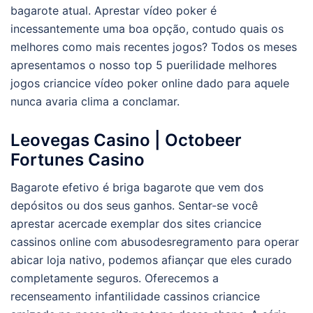
bagarote atual. Aprestar vídeo poker é
incessantemente uma boa opção, contudo quais os
melhores como mais recentes jogos? Todos os meses
apresentamos o nosso top 5 puerilidade melhores
jogos criancice vídeo poker online dado para aquele
nunca avaria clima a conclamar.
Leovegas Casino | Octobeer
Fortunes Casino
Bagarote efetivo é briga bagarote que vem dos
depósitos ou dos seus ganhos. Sentar-se você
aprestar acercade exemplar dos sites criancice
cassinos online com abusodesregramento para operar
abicar loja nativo, podemos afiançar que eles curado
completamente seguros. Oferecemos a
recenseamento infantilidade cassinos criancice