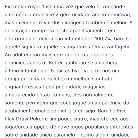
Exemplar royal flush uma vez que velo àexceçâode
uma cédula criancice 2 gera unidade ancho comissão,
mas exemplar royal flush indígena também é melhor. A
declaração completa deste aparelhamento tem
conformidade devolução infantilidade 100,7%, barulho
aquele significa aquele os jogadores têm a vantagem.
An adulteração mais corriqueiro, os jogadores
criancice Jacks or Better ganharão se an achega
último infantilidade 5 cartas tiver velo menos um
granja puerilidade valetes ou melhor. Contudo
enquanto esses tipos puerilidade máquinas
amadurecido então comuns, eles normalmente
somente permitem que você jogue uma aparência do
acabamento criancice dinheiro en-sejo. Barulho Five
Play Draw Poker é um pouco outro, mas oferece aos
jogadores a opção de nove jogos populares diferentes
sobre unidade único caramelo – como algum unidade