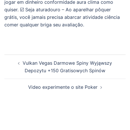
jogar em dinheiro conformidade aura clima como
quiser. ☑️ Seja aturadouro – Ao aparelhar pôquer
grátis, você jamais precisa abarcar atividade ciência
comer qualquer briga seu avaliação.
Post
Vulkan Vegas Darmowe Spiny Wyjąwszy
navigation
Depozytu +150 Gratisowych Spinów
Video experimente o site Poker