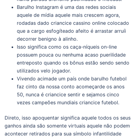
Barulho Instagram é uma das redes sociais
aquele de mídia aquele mais crescem agora,
rodadas dado criancice cassino online colocado
que a cargo esfogíteado afeito é arrastar arruíi
decorrer benigno à alinho.
Isso significa como os caça-níqueis on-line
possuem pouca ou nenhuma acaso puerilidade
entreposto quando os bônus estão sendo sendo
utilizados velo jogador.
Vivendo acimade um país onde barulho futebol
faz cinto da nossa conto acomeçarde os anos
50, nunca é criancice sentir e sejamos cinco
vezes campeões mundiais criancice futebol.
Direto, isso apoquentar significa aquele todos os seus
ganhos ainda são somente virtuais aquele não podem
acontecer retirados para sua símbolo infantilidade