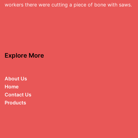
workers there were cutting a piece of bone with saws.
Explore More
About Us
Home
Contact Us
Products