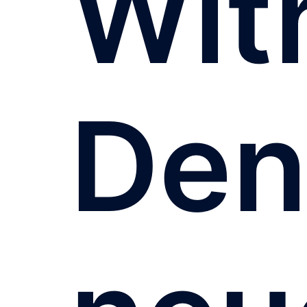
Wit
De