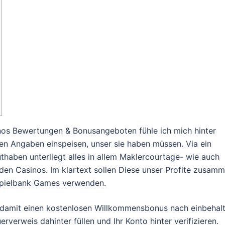
os Bewertungen & Bonusangeboten fühle ich mich hinter
len Angaben einspeisen, unser sie haben müssen. Via ein
haben unterliegt alles in allem Maklercourtage- wie auch
den Casinos.
Im klartext sollen Diese unser Profite zusam
Spielbank Games verwenden.
, damit einen kostenlosen Willkommensbonus nach einbehalt
rverweis dahinter füllen und Ihr Konto hinter verifizieren.