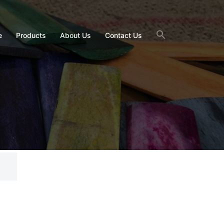
e
Products
About Us
Contact Us