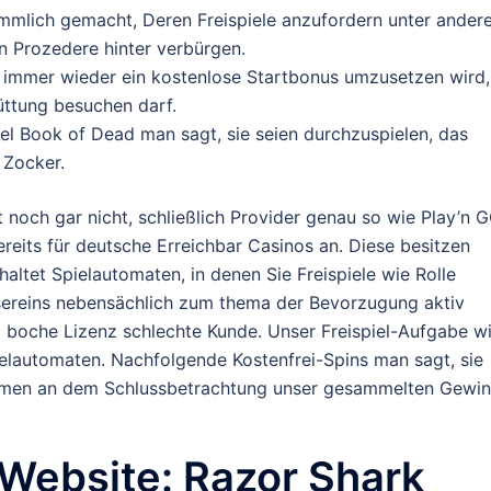
mmlich gemacht, Deren Freispiele anzufordern unter ander
en Prozedere hinter verbürgen.
d immer wieder ein kostenlose Startbonus umzusetzen wird,
üttung besuchen darf.
el Book of Dead man sagt, sie seien durchzuspielen, das
 Zocker.
 noch gar nicht, schließlich Provider genau so wie Play’n G
reits für deutsche Erreichbar Casinos an. Diese besitzen
altet Spielautomaten, in denen Sie Freispiele wie Rolle
nsereins nebensächlich zum thema der Bevorzugung aktiv
a boche Lizenz schlechte Kunde. Unser Freispiel-Aufgabe w
Spielautomaten. Nachfolgende Kostenfrei-Spins man sagt, sie
mmen an dem Schlussbetrachtung unser gesammelten Gewin
 Website: Razor Shark