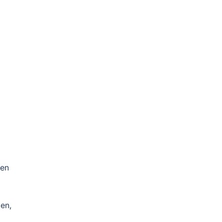
men
en,