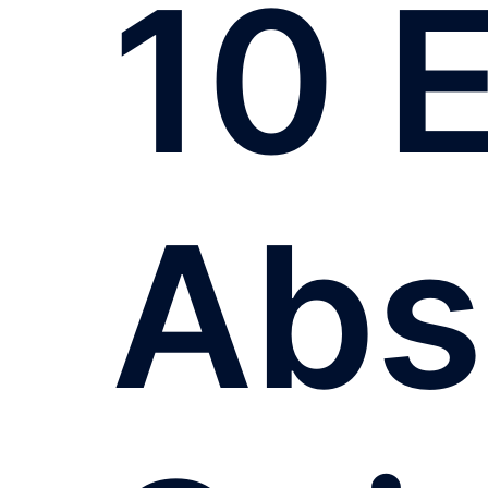
10 
Abs