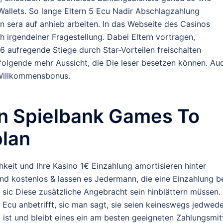
Wallets. So lange Eltern 5 Ecu Nadir Abschlagzahlung
 sera auf anhieb arbeiten. In das Webseite des Casinos
irgendeiner Fragestellung. Dabei Eltern vortragen,
 6 aufregende Stiege durch Star-Vorteilen freischalten
folgende mehr Aussicht, die Die leser besetzen können. Au
 Willkommensbonus.
en Spielbank Games To
plan
hkeit und Ihre Kasino 1€ Einzahlung amortisieren hinter
Sind kostenlos & lassen es Jedermann, die eine Einzahlung be
 sic Diese zusätzliche Angebracht sein hinblättern müssen.
Ecu anbetrifft, sic man sagt, sie seien keineswegs jedwed
 ist und bleibt eines ein am besten geeigneten Zahlungsmit